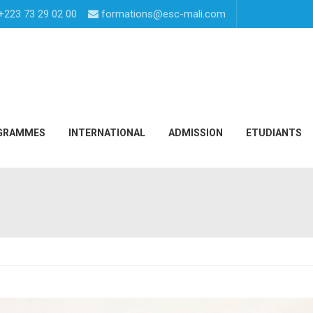
+223 73 29 02 00
formations@esc-mali.com
GRAMMES
INTERNATIONAL
ADMISSION
ETUDIANTS
s